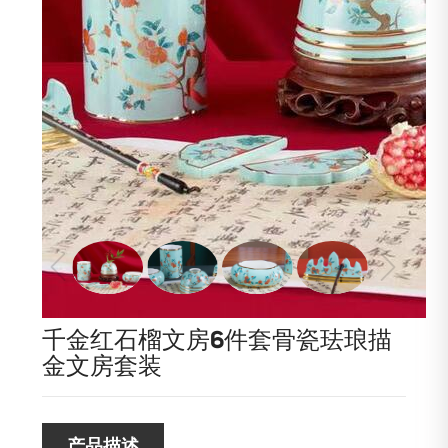
千金红石榴文房6件套骨瓷珐琅描
金文房套装
产品描述